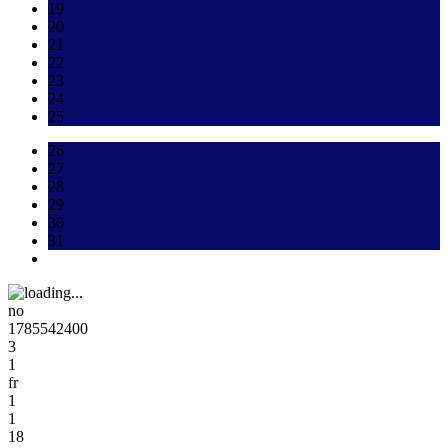
19
20
21
22
23
24
25
26
27
28
29
30
31
no
1785542400
3
1
fr
1
1
18